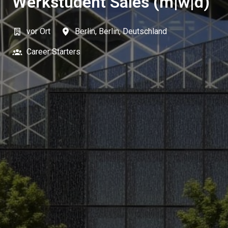
Werkstudent Sales (m|w|d)
vor Ort
Berlin
,
Berlin
,
Deutschland
Career Starters