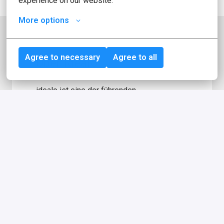
experience on our website.
More options
Agree to necessary
Agree to all
Über idealo
idealo ist eine der führenden 
Vergleichsplattformen für Produkte in 
Europa. Mit mehr als 2,5 Millionen 
Seitenaufrufen pro Tag, über 600 Millionen 
Produktangeboten von rund 50.000 
Händlern für die Vergleichsplattform sind 
wir eine der größten E-Commerce-
Websites in Deutschland! Im Jahr 2000 
sind wir mit der Mission gestartet, 
Verbraucher:innen zu helfen, die besten 
Kaufentscheidungen zu treffen. Mitten im 