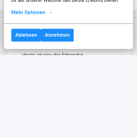
dir auf unserer Website das beste Erlebnis bieten.
Mehr Optionen
Ablehnen
Annehmen
Über idealo
idealo ist eine der führenden 
Vergleichsplattformen für Produkte in 
Europa. Mit mehr als 2,5 Millionen 
Seitenaufrufen pro Tag, über 600 Millionen 
Produktangeboten von rund 50.000 
Händlern für die Vergleichsplattform sind 
wir eine der größten E-Commerce-
Websites in Deutschland! Im Jahr 2000 
sind wir mit der Mission gestartet, 
Verbraucher:innen zu helfen, die besten 
Kaufentscheidungen zu treffen. Mitten im 