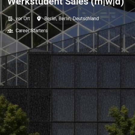
Werkstudent Sales (m|w|d)
vor Ort
Berlin
,
Berlin
,
Deutschland
Career Starters