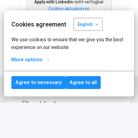
Apply with Linkedin
nicht verfügbar
Cookies aktualisieren
Cookies agreement
English
Apply with Indeed
nicht verfügbar
Cookies aktualisieren
We use cookies to ensure that we give you the best 
experience on our website.
Job teilen
More options
Agree to necessary
Agree to all
Über idealo
idealo ist eine der führenden 
Vergleichsplattformen für Produkte in 
Europa. Mit mehr als 2,5 Millionen 