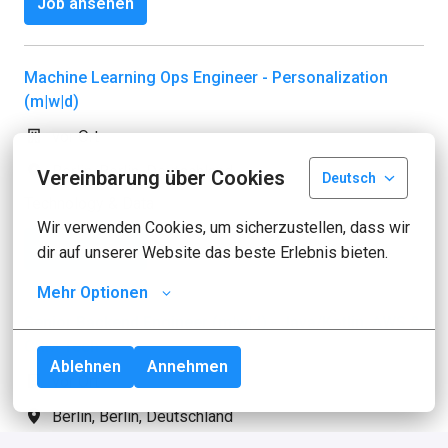
Job ansehen
Machine Learning Ops Engineer - Personalization
(m|w|d)
vor Ort
Berlin
,
Berlin
,
Deutschland
Vereinbarung über Cookies
Deutsch
Technology & Data
Wir verwenden Cookies, um sicherzustellen, dass wir 
Job ansehen
dir auf unserer Website das beste Erlebnis bieten.
Mehr Optionen
Senior Backend Engineer (m|w|d) - Java/Kotlin, AWS &
CRM Tech
Ablehnen
Annehmen
vor Ort
Berlin
,
Berlin
,
Deutschland