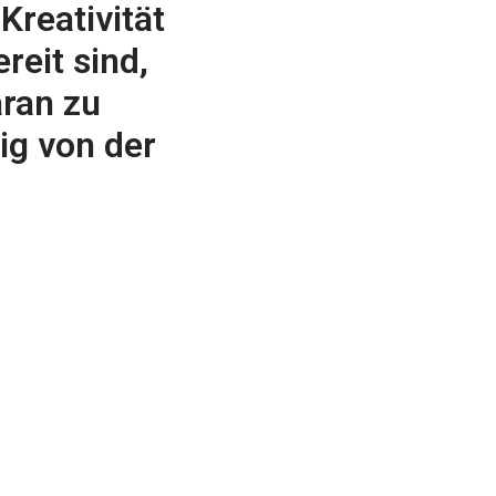
reativität 
eit sind, 
an zu 
g von der 