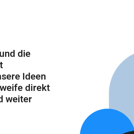
und die 
 
sere Ideen 
eife direkt 
 weiter 