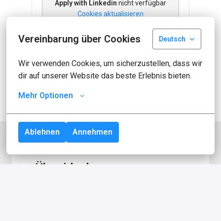
Apply with Linkedin
nicht verfügbar
Cookies aktualisieren
Vereinbarung über Cookies
Deutsch
Apply with Indeed
nicht verfügbar
Cookies aktualisieren
Wir verwenden Cookies, um sicherzustellen, dass wir 
dir auf unserer Website das beste Erlebnis bieten.
Job teilen
Mehr Optionen
Ablehnen
Annehmen
Über idealo
idealo ist eine der führenden 
Vergleichsplattformen für Produkte in 
Europa. Mit mehr als 2,5 Millionen 