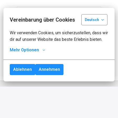
Apply with Linkedin
nicht verfügbar
Vereinbarung über Cookies
Deutsch
Cookies aktualisieren
Wir verwenden Cookies, um sicherzustellen, dass wir 
Apply with Indeed
nicht verfügbar
dir auf unserer Website das beste Erlebnis bieten.
Cookies aktualisieren
Mehr Optionen
Job teilen
Ablehnen
Annehmen
Über idealo