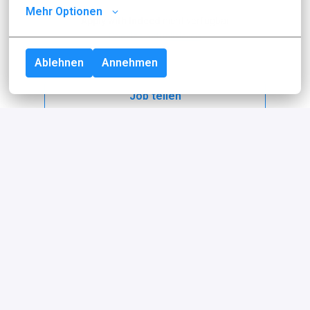
Mehr Optionen
Apply with Indeed
nicht verfügbar
Cookies aktualisieren
Ablehnen
Annehmen
Job teilen
Über idealo
idealo ist eine der führenden 
Vergleichsplattformen für Produkte in 
Europa. Mit mehr als 2,5 Millionen 
Seitenaufrufen pro Tag, über 600 Millionen 
Produktangeboten von rund 50.000 