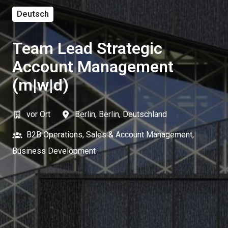
Deutsch
Team Lead Strategic
Account Management
(m|w|d)
vor Ort
Berlin
,
Berlin
,
Deutschland
B2B Operations, Sales & Account Management,
Business Development