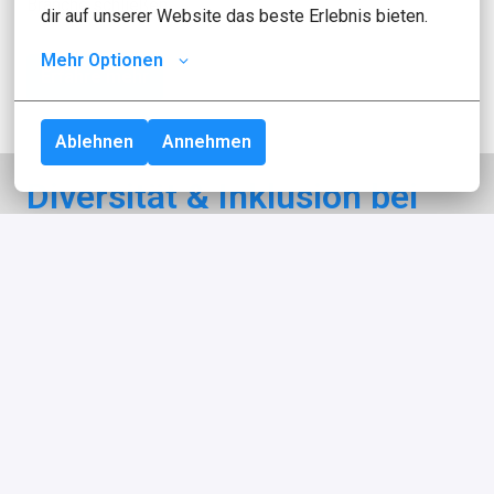
Branche schließen.
dir auf unserer Website das beste Erlebnis bieten.
Mehr Optionen
Erfahre mehr
Ablehnen
Annehmen
Diversität & Inklusion bei 
idealo in Zahlen
~60
Nationalitäten
42% vs. 58%
Frauen vs. Männer in der gesamten Belegschaft 
(Juli 2021)*